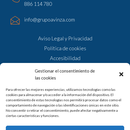
886 114 780
info@grupoavinza.com
Aviso Legal y Privacidad
Política de cookies
Accesibilidad
Diseño web
Gestionar el consentimiento de
las cookies
Para ofrecer las mejores experiencias, utilizamos tecnologías como las
cookies para almacenar y/o acceder a la información del dispositivo. El
consentimiento de estas tecnologías nos permitirá procesar datos como el
comportamiento de navegación o las identificaciones únicas en este sitio.
No consentir o retirar el consentimiento, puede afectar negativamente a
ciertas características y funciones.